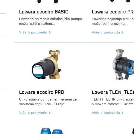
Lowara ecocirc BASIC
Lowara ecocirc P
Lowarina najmanja cirkulacijska pumpa
Lowarina najmanja cirkul
može raditi u režimu...
može raditi u režimu...
Više o proizvodu
Više o proizvodu
Lowara ecocirc PRO
Lowara TLCN, TL
Cirkulacijska pumpa namijenjena za
TLCN i TLCHN cirkulacij
sanitarnu toplu vodu. Dizajn...
s mokrim rotorom. Kućište.
Više o proizvodu
Više o proizvodu