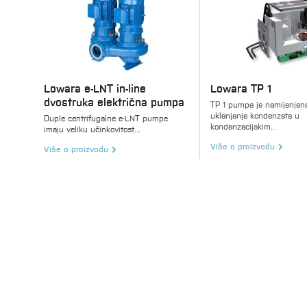
Lowara e-LNT in-line
Lowara TP 1
dvostruka električna pumpa
TP 1 pumpa je namijenjen
uklanjanje kondenzata u
Duple centrifugalne e-LNT pumpe
kondenzacijskim...
imaju veliku učinkovitost...
Više o proizvodu
Više o proizvodu