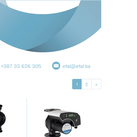
+387 33 626 305
etal@etal.ba
1
2
»