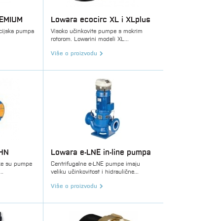
REMIUM
Lowara ecocirc XL i XLplus
acijska pumpa
Visoko učinkovite pumpe s mokrim
rotorom. Lowarini modeli XL...
Više o proizvodu
CHN
Lowara e-LNE in-line pumpa
ske su pumpe
Centrifugalne e-LNE pumpe imaju
..
veliku učinkovitost i hidraulične...
Više o proizvodu