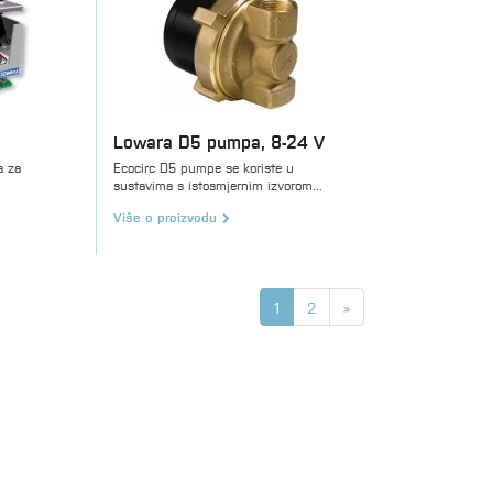
Lowara D5 pumpa, 8-24 V
a za
Ecocirc D5 pumpe se koriste u
sustavima s istosmjernim izvorom...
Više o proizvodu
1
2
»